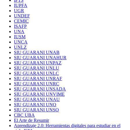
IFTS
IUPFA
UGR
UNDEF
CEMIC
ISAFP
UNA
IUSM
UNCA
UNLZ
SIU GUARANI UNAB
SIU GUARANI UNAHUR
SIU GUARANI UNPAZ
SIU GUARANI UNLU
SIU GUARANI UNLC
SIU GUARANI UNRAF
SIU GUARANI UNRC
SIU GUARANI UNSADA
SIU GUARANI UNVIME
SIU GUARANI UNAU
SIU GUARANI UNO
SIU GUARANI UNSO
CBC UBA
El Arte de Resumir
Aprendizaje 2.0: Herramientas digitales para estudiar en el