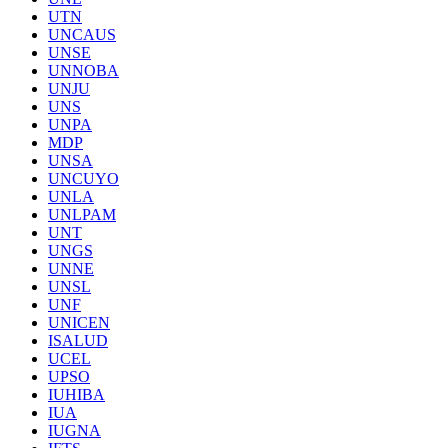
UTN
UNCAUS
UNSE
UNNOBA
UNJU
UNS
UNPA
MDP
UNSA
UNCUYO
UNLA
UNLPAM
UNT
UNGS
UNNE
UNSL
UNF
UNICEN
ISALUD
UCEL
UPSO
IUHIBA
IUA
IUGNA