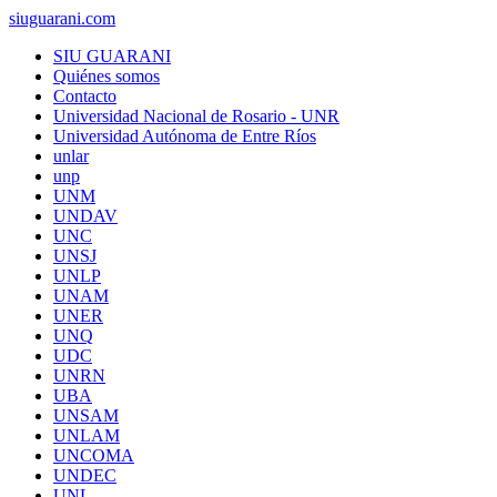
siuguarani.com
SIU GUARANI
Quiénes somos
Contacto
Universidad Nacional de Rosario - UNR
Universidad Autónoma de Entre Ríos
unlar
unp
UNM
UNDAV
UNC
UNSJ
UNLP
UNAM
UNER
UNQ
UDC
UNRN
UBA
UNSAM
UNLAM
UNCOMA
UNDEC
UNL