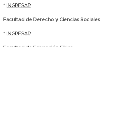
*
INGRESAR
Facultad de Derecho y Ciencias Sociales
*
INGRESAR
Facultad de Educación Física
*
INGRESAR
Facultad de Filosofía y Letras
*
INGRESAR
Facultad de Medicina
*
INGRESAR
Facultad de Odontología