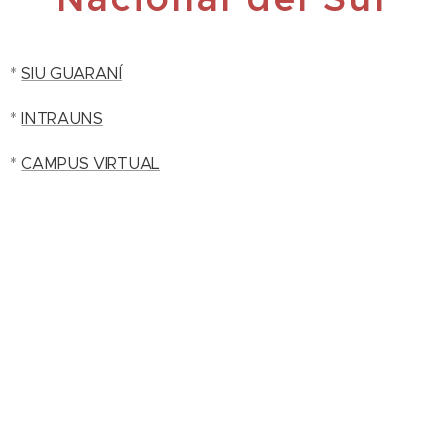
*
SIU GUARANÍ
*
INTRAUNS
*
CAMPUS VIRTUAL
SIUGUARANI.COM - ARGENTINA - 2022
Webs amigas:
www.dibujos.com.ar
www.poemas.ar
www.teamo.ar
SiuGuarani.com se trata de un directorio de los sistemas